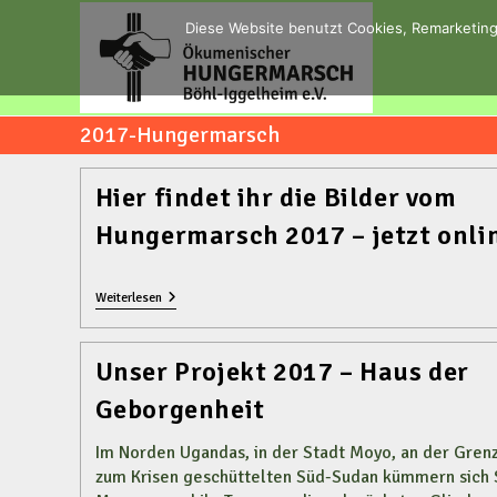
Zum
Diese Website benutzt Cookies, Remarketing
Inhalt
springen
2017-Hungermarsch
Hier findet ihr die Bilder vom
Hungermarsch 2017 – jetzt onli
Hier
Weiterlesen
Findet
Ihr
Die
Unser Projekt 2017 – Haus der
Bilder
Vom
Geborgenheit
Hungermarsch
2017
–
Im Norden Ugandas, in der Stadt Moyo, an der Gren
Jetzt
zum Krisen geschüttelten Süd-Sudan kümmern sich S
Online!