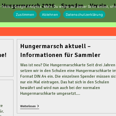
Hungermarsch 2026
Spenden
Verein
J
-Tools & Google Analytics. Wenn Du weiter auf dieser Seite bleibst, s
Zustimmen
Ablehnen
Datenschutzerklärung
Hungermarsch aktuell –
ne!
Informationen für Sammler
Was ist neu? Die Hungermarschkarte Seit drei Jahren
setzen wir in den Schulen eine Hungermarschkarte i
Format DIN A4 ein. Die einzelnen Spender müssen sic
nur ein Mal eintragen. Das hat sich in den Schulen
bewährt und wird nun auch bei der normalen
Hungermarschkarte umgesetzt.…
ze
Hungermarsch
Weiterlesen
Aktuell
r.
–