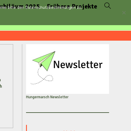
ubiläum 2025
Frühere Projekte
Website-
timme bitte den Datenschutzbestimmungen zu.
Suche
umschalten
m
h
Hungermarsch Newsletter