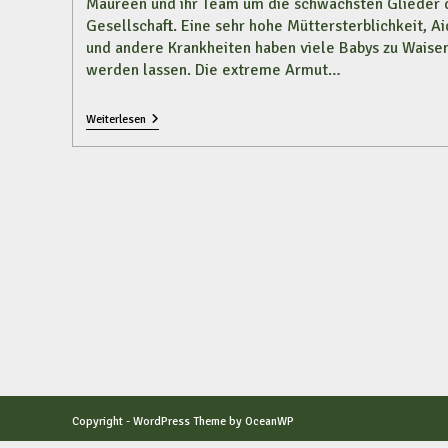
Maureen und ihr Team um die schwächsten Glieder 
Gesellschaft. Eine sehr hohe Müttersterblichkeit, Ai
und andere Krankheiten haben viele Babys zu Waise
werden lassen. Die extreme Armut…
Unser
Weiterlesen
Projekt
2017
–
Haus
Der
Geborgenheit
Copyright - WordPress Theme by OceanWP