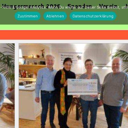
Hungermarsch 2026
Spenden
Verein
J
-Tools & Google Analytics. Wenn Du weiter auf dieser Seite bleibst, s
Zustimmen
Ablehnen
Datenschutzerklärung