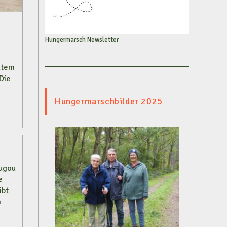
Hungermarsch Newsletter
vatem
Die
Hungermarschbilder 2025
ougou
e
ibt
m