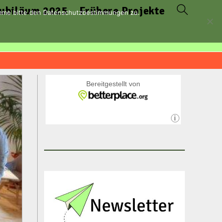
ubiläum 2025
Frühere Projekte
Website-
timme bitte den Datenschutzbestimmungen zu.
Suche
umschalten