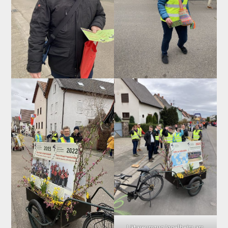
Lätareumzug Iggelheim am