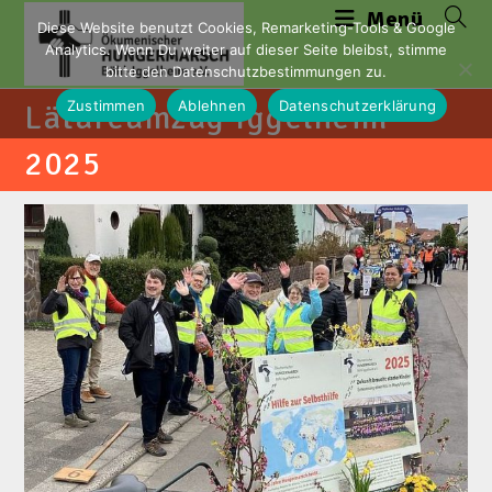
Zum
Menü
Diese Website benutzt Cookies, Remarketing-Tools & Google
Inhalt
Analytics. Wenn Du weiter auf dieser Seite bleibst, stimme
springen
bitte den Datenschutzbestimmungen zu.
Zustimmen
Ablehnen
Datenschutzerklärung
Lätareumzug Iggelheim
2025