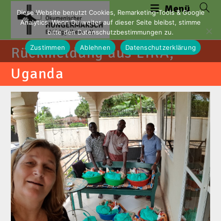
Zum
Menü
Diese Website benutzt Cookies, Remarketing-Tools & Google
Inhalt
Analytics. Wenn Du weiter auf dieser Seite bleibst, stimme
springen
bitte den Datenschutzbestimmungen zu.
Zustimmen
Ablehnen
Datenschutzerklärung
Rückmeldung aus LIRA,
Uganda