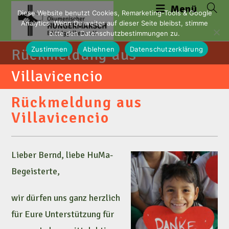
Zum
Menü
Diese Website benutzt Cookies, Remarketing-Tools & Google
Inhalt
Analytics. Wenn Du weiter auf dieser Seite bleibst, stimme
springen
bitte den Datenschutzbestimmungen zu.
Zustimmen
Ablehnen
Datenschutzerklärung
Rückmeldung aus
Villavicencio
Rückmeldung aus
Villavicencio
Lieber Bernd, liebe HuMa-
Begeisterte,
wir dürfen uns ganz herzlich
für Eure Unterstützung für