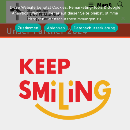
Zum
Menü
Diese Website benutzt Cookies, Remarketing-Tools & Google
Inhalt
Analytics. Wenn Du weiter auf dieser Seite bleibst, stimme
springen
bitte den Datenschutzbestimmungen zu.
Zustimmen
Ablehnen
Datenschutzerklärung
Unser Partner 2024