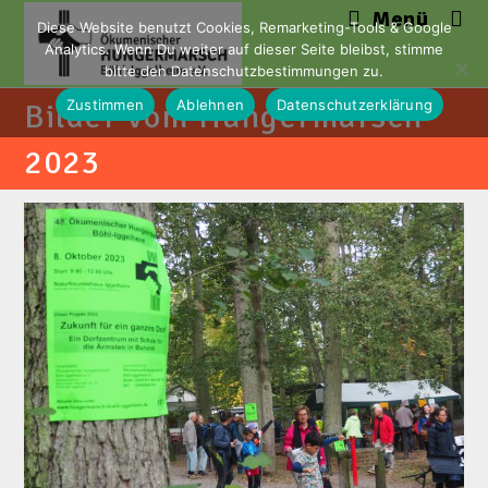
Zum
Menü
Diese Website benutzt Cookies, Remarketing-Tools & Google
Inhalt
Analytics. Wenn Du weiter auf dieser Seite bleibst, stimme
springen
bitte den Datenschutzbestimmungen zu.
Zustimmen
Ablehnen
Datenschutzerklärung
Bilder vom Hungermarsch
2023