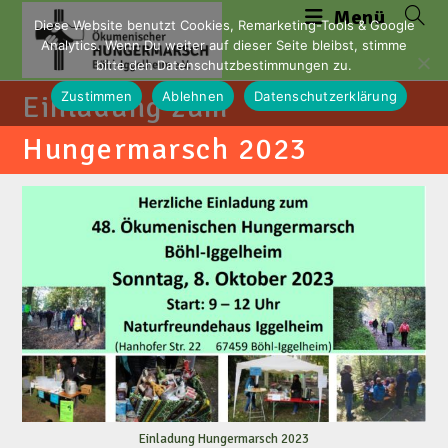
Zum
Menü
Diese Website benutzt Cookies, Remarketing-Tools & Google
Inhalt
Analytics. Wenn Du weiter auf dieser Seite bleibst, stimme
springen
bitte den Datenschutzbestimmungen zu.
Zustimmen
Ablehnen
Datenschutzerklärung
Einladung zum
Hungermarsch 2023
Einladung Hungermarsch 2023